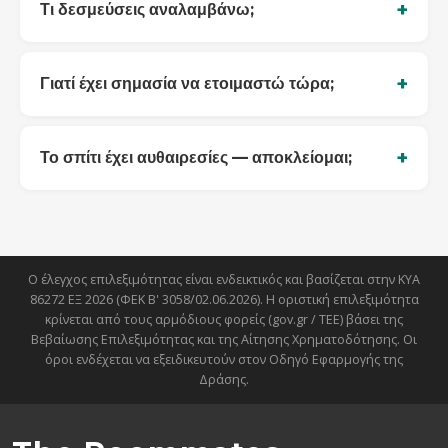
Τι δεσμεύσεις αναλαμβάνω;
Γιατί έχει σημασία να ετοιμαστώ τώρα;
Το σπίτι έχει αυθαιρεσίες — αποκλείομαι;
Ο έλεγχος επιλεξιμότητας είναι ενδεικτικός και βασίζεται στην ΚΥΑ
86272 ΕΞ 2026 (ΦΕΚ Β' 3058/02.06.2026). Η οριστική επιλεξιμότητα
κρίνεται από τους αρμόδιους φορείς (gov.gr / ΤΕΕ) βάσει της
Βεβαίωσης Επιλεξιμότητας και της Αίτησης Χρηματοδότησης. Οι
όροι ενδέχεται να εξειδικευτούν στον Οδηγό Εφαρμογής της
Δράσης.