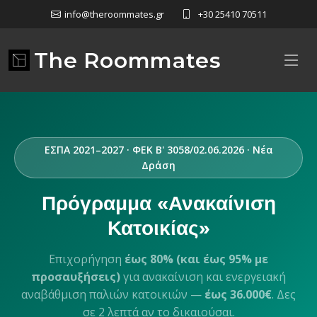
info@theroommates.gr
+30 25410 70511
The Roommates
ΕΣΠΑ 2021–2027 · ΦΕΚ Β' 3058/02.06.2026 · Νέα
Δράση
Πρόγραμμα «Ανακαίνιση
Κατοικίας»
Επιχορήγηση
έως 80% (και έως 95% με
προσαυξήσεις)
για ανακαίνιση και ενεργειακή
αναβάθμιση παλιών κατοικιών —
έως 36.000€
. Δες
σε 2 λεπτά αν το δικαιούσαι.