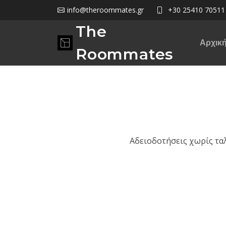
info@theroommates.gr
+30 25410 70511
The
Αρχικ
Roommates
Αδειοδοτήσεις χωρίς τα