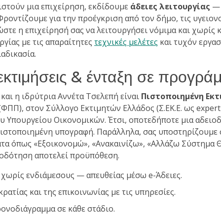
θιστούν μια επιχείρηση, εκδίδουμε
άδειες λειτουργίας
— 
ροντίζουμε για την προέγκριση από τον δήμο, τις υγειον
ώστε η επιχείρησή σας να λειτουργήσει νόμιμα και χωρίς
ργίας με τις απαραίτητες
τεχνικές μελέτες
και τυχόν εργα
ιαδικασία.
εκτιμήσεις & ένταξη σε προγρά
α και η ιδρύτρια Αννέτα Τσελεπή είναι
Πιστοποιημένη Εκτ
ΠΠ), στον Σύλλογο Εκτιμητών Ελλάδος (Σ.ΕΚ.Ε. ως expert
 Υπουργείου Οικονομικών. Έτσι, οποτεδήποτε μια αδειο
πιστοποιημένη υπογραφή. Παράλληλα, σας υποστηρίζουμε 
α όπως «Εξοικονομώ», «Ανακαινίζω», «Αλλάζω Σύστημα Θ
ιοδότηση αποτελεί προϋπόθεση.
 χωρίς ενδιάμεσους — απευθείας μέσω e-Άδειες.
ρατίας και της επικοινωνίας με τις υπηρεσίες.
ρονοδιάγραμμα σε κάθε στάδιο.