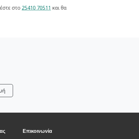
έστε στο
25410 70511
και θα
υή
μας
Επικοινωνία