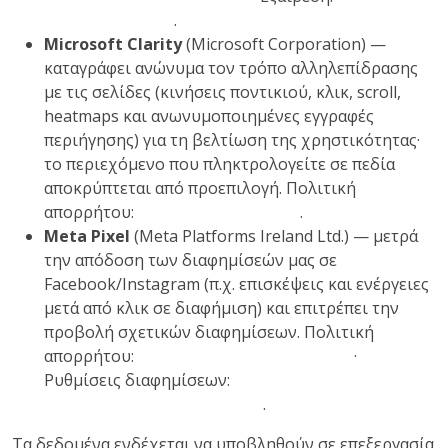
Analytics Opt-out
.
Microsoft Clarity
(Microsoft Corporation) —
καταγράφει ανώνυμα τον τρόπο αλληλεπίδρασης
με τις σελίδες (κινήσεις ποντικιού, κλικ, scroll,
heatmaps και ανωνυμοποιημένες εγγραφές
περιήγησης) για τη βελτίωση της χρηστικότητας·
το περιεχόμενο που πληκτρολογείτε σε πεδία
αποκρύπτεται από προεπιλογή. Πολιτική
απορρήτου:
privacy.microsoft.com
.
Meta Pixel
(Meta Platforms Ireland Ltd.) — μετρά
την απόδοση των διαφημίσεών μας σε
Facebook/Instagram (π.χ. επισκέψεις και ενέργειες
μετά από κλικ σε διαφήμιση) και επιτρέπει την
προβολή σχετικών διαφημίσεων. Πολιτική
απορρήτου:
facebook.com/privacy/policy
·
Ρυθμίσεις διαφημίσεων:
facebook.com/adpreferences
.
Τα δεδομένα ενδέχεται να υποβληθούν σε επεξεργασία